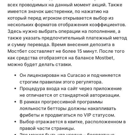
всех проводимых на данный момент акций. Также
имеется значок шестеренки, по нажатию на
который перед игроком открывается выбор из
нескольких форматов отображения коэффициентов.
Здесь нужно выбрать операции на пополнение, а
также указать предпочтительный платежный метод
и сумму перевода. Время внесения депозита в
Мостбет составляет не более 15 минут. После того
как средства отобразятся на балансе Mostbet,
можно будет делать ставки.
Он лицензирован на Curacao и подчиняется
строгим правилам этого регулятора.
Процедура входа на сайт через приложение
не отличается от стандартной авторизации.
В рамках прогрессивной программы
лояльности бетторы должны накапливать
фрибеты и продвигаться по VIP статусом.
Выбор отражается в квитке, расположенном в
правой части страницы.
Это может быть что угодно – бесплатные