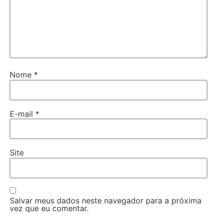
Nome
*
E-mail
*
Site
Salvar meus dados neste navegador para a próxima
vez que eu comentar.