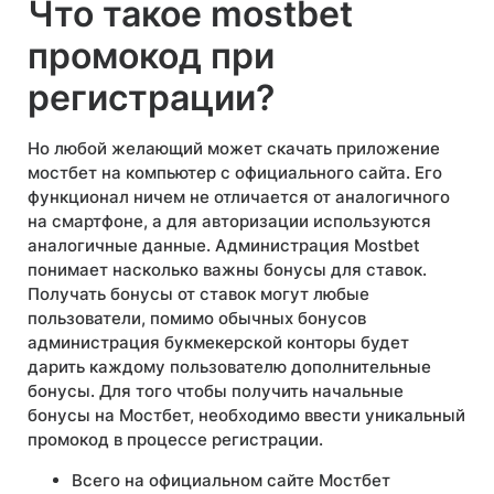
Что такое mostbet
промокод при
регистрации?
Но любой желающий может скачать приложение
мостбет на компьютер с официального сайта. Его
функционал ничем не отличается от аналогичного
на смартфоне, а для авторизации используются
аналогичные данные. Администрация Mostbet
понимает насколько важны бонусы для ставок.
Получать бонусы от ставок могут любые
пользователи, помимо обычных бонусов
администрация букмекерской конторы будет
дарить каждому пользователю дополнительные
бонусы. Для того чтобы получить начальные
бонусы на Мостбет, необходимо ввести уникальный
промокод в процессе регистрации.
Всего на официальном сайте Мостбет