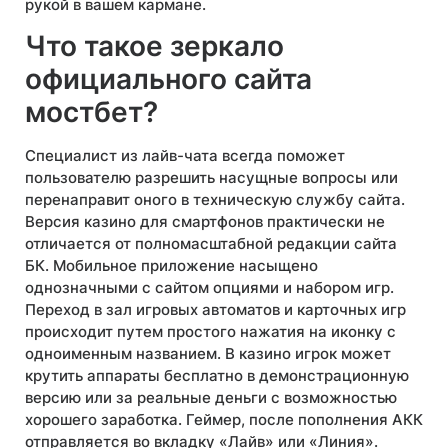
рукой в вашем кармане.
Что такое зеркало
официального сайта
мостбет?
Специалист из лайв-чата всегда поможет
пользователю разрешить насущные вопросы или
перенаправит оного в техническую службу сайта.
Версия казино для смартфонов практически не
отличается от полномасштабной редакции сайта
БК. Мобильное приложение насыщено
однозначными с сайтом опциями и набором игр.
Переход в зал игровых автоматов и карточных игр
происходит путем простого нажатия на иконку с
одноименным названием. В казино игрок может
крутить аппараты бесплатно в демонстрационную
версию или за реальные деньги с возможностью
хорошего заработка. Геймер, после пополнения АКК
отправляется во вкладку «Лайв» или «Линия».