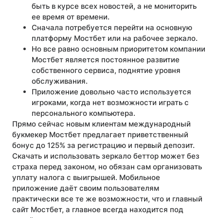
быть в курсе всех новостей, а не мониторить
ее время от времени.
Сначала потребуется перейти на основную
платформу Мостбет или на рабочее зеркало.
Но все равно основным приоритетом компании
Мостбет является постоянное развитие
собственного сервиса, поднятие уровня
обслуживания.
Приложение довольно часто используется
игроками, когда нет возможности играть с
персонального компьютера.
Прямо сейчас новым клиентам международный
букмекер Мостбет предлагает приветственный
бонус до 125% за регистрацию и первый депозит.
Скачать и использовать зеркало беттор может без
страха перед законом, но обязан сам организовать
уплату налога с выигрышей. Мобильное
приложение даёт своим пользователям
практически все те же возможности, что и главный
сайт Мостбет, а главное всегда находится под