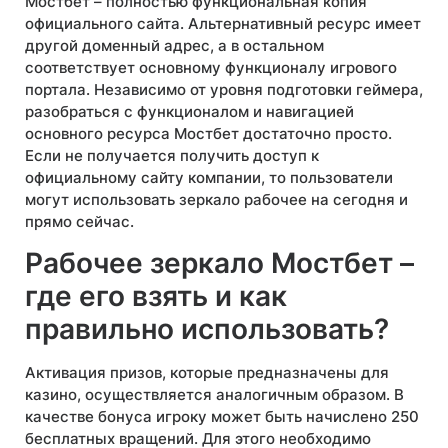
Мостбет – полностью функциональная копия
официального сайта. Альтернативный ресурс имеет
другой доменный адрес, а в остальном
соответствует основному функционалу игрового
портала. Независимо от уровня подготовки геймера,
разобраться с функционалом и навигацией
основного ресурса Мостбет достаточно просто.
Если не получается получить доступ к
официальному сайту компании, то пользователи
могут использовать зеркало рабочее на сегодня и
прямо сейчас.
Рабочее зеркало Мостбет –
где его взять и как
правильно использовать?
Активация призов, которые предназначены для
казино, осуществляется аналогичным образом. В
качестве бонуса игроку может быть начислено 250
бесплатных вращений. Для этого необходимо