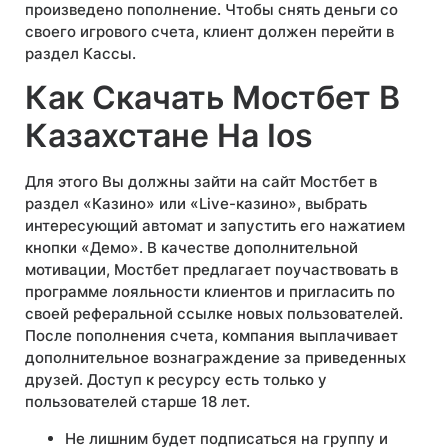
произведено пополнение. Чтобы снять деньги со
своего игрового счета, клиент должен перейти в
раздел Кассы.
Как Скачать Мостбет В
Казахстане На Ios
Для этого Вы должны зайти на сайт Мостбет в
раздел «Казино» или «Live-казино», выбрать
интересующий автомат и запустить его нажатием
кнопки «Демо». В качестве дополнительной
мотивации, Мостбет предлагает поучаствовать в
программе лояльности клиентов и пригласить по
своей реферальной ссылке новых пользователей.
После пополнения счета, компания выплачивает
дополнительное вознаграждение за приведенных
друзей. Доступ к ресурсу есть только у
пользователей старше 18 лет.
Не лишним будет подписаться на группу и