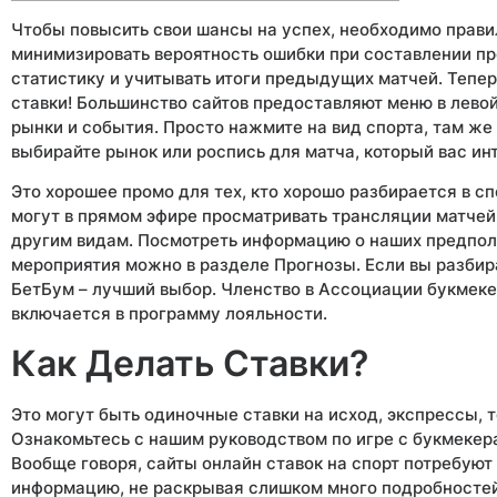
Чтобы повысить свои шансы на успех, необходимо прави
минимизировать вероятность ошибки при составлении пр
статистику и учитывать итоги предыдущих матчей. Теперь
ставки! Большинство сайтов предоставляют меню в лево
рынки и события. Просто нажмите на вид спорта, там же
выбирайте рынок или роспись для матча, который вас ин
Это хорошее промо для тех, кто хорошо разбирается в с
могут в прямом эфире просматривать трансляции матчей 
другим видам. Посмотреть информацию о наших предпол
мероприятия можно в разделе Прогнозы. Если вы разбира
БетБум – лучший выбор. Членство в Ассоциации букмеке
включается в программу лояльности.
Как Делать Ставки?
Это могут быть одиночные ставки на исход, экспрессы, т
Ознакомьтесь с нашим руководством по игре с букмекер
Вообще говоря, сайты онлайн ставок на спорт потребуют
информацию, не раскрывая слишком много подробностей