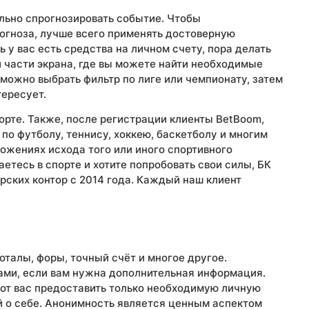
льно спрогнозировать событие. Чтобы
огноза, лучше всего применять достоверную
 у вас есть средства на личном счету, пора делать
й части экрана, где вы можете найти необходимые
 можно выбрать фильтр по лиге или чемпионату, затем
тересует.
порте. Также, после регистрации клиенты BetBoom,
по футболу, теннису, хоккею, баскетболу и многим
ожениях исхода того или иного спортивного
етесь в спорте и хотите попробовать свои силы, БК
рских контор с 2014 года. Каждый наш клиент
оталы, форы, точный счёт и многое другое.
ами, если вам нужна дополнительная информация.
 от вас предоставить только необходимую личную
 о себе. Анонимность является ценным аспектом