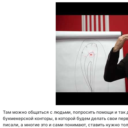
Там можно общаться с людьми, попросить помощи и так 
букмекерской конторы, в которой будем делать свои пер
писали, а многие это и сами понимают, ставить нужно то