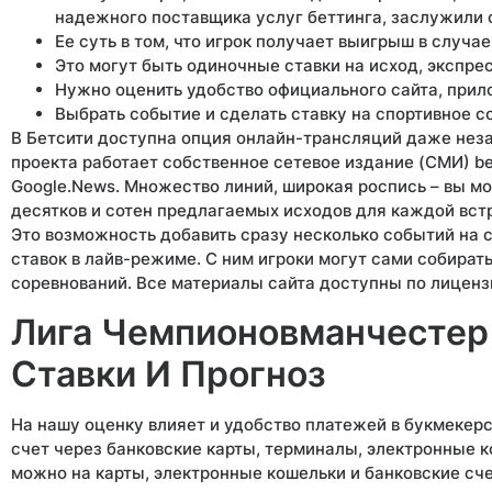
надежного поставщика услуг беттинга, заслужили о
Ее суть в том, что игрок получает выигрыш в случае
Это могут быть одиночные ставки на исход, экспрес
Нужно оценить удобство официального сайта, прил
Выбрать событие и сделать ставку на спортивное с
В Бетсити доступна опция онлайн-трансляций даже нез
проекта работает собственное сетевое издание (СМИ) b
Google.News. Множество линий, широкая роспись – вы м
десятков и сотен предлагаемых исходов для каждой встр
Это возможность добавить сразу несколько событий на 
ставок в лайв-режиме. С ним игроки могут сами собира
соревнований. Все материалы сайта доступны по лицензии 
Лига Чемпионовманчестер 
Ставки И Прогноз
На нашу оценку влияет и удобство платежей в букмекерск
счет через банковские карты, терминалы, электронные 
можно на карты, электронные кошельки и банковские сче